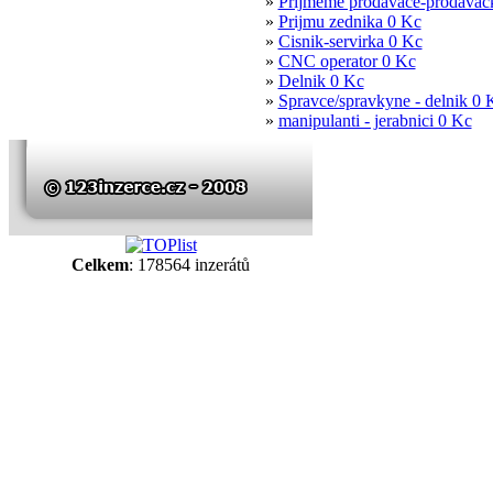
»
Prijmeme prodavace-prodavack
»
Prijmu zednika 0 Kc
»
Cisnik-servirka 0 Kc
»
CNC operator 0 Kc
»
Delnik 0 Kc
»
Spravce/spravkyne - delnik 0 
»
manipulanti - jerabnici 0 Kc
Celkem
: 178564 inzerátů