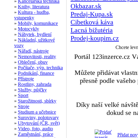
»
Kancelářská technika
Okbazar.sk
»
Knihy, literatura
»
Kultura - hudba,
Predaj-Kupa.sk
vstupenky
Cibetková káva
»
Mobily, komunikace
»
Motocykly
Lacná bižutéria
»
Nábytek, bydlení
Prodej-koupim.cz
»
Nákladní, užitkové
vozy
Chcete lev
»
Nářadí, nástroje
Portál 123inzerce.cz V
»
Nemovitosti, reality
»
Oblečení, obuv
»
Počítače, výp. technika
Můžete přidávat vlastní
»
Podnikání, finance
»
Přístroje
přesně podle vašeho 
»
Rostliny, zahrada
»
Služby, půjčky
»
Sport
»
Starožitnosti, sbírky
Díky naší velké návšt
»
Stroje
dokud se n
»
Studium a učebnice
»
Suroviny, polotovary
»
Ubytování (ČR, svět)
»
Video, foto, audio
»
Zaměstnání, práce
Přidat nov