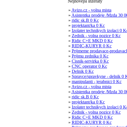
Nejnovější inzeráty
»
Avizo.cz - volna mista
»
Asistentka prodeje /Mzda 30 
»
ridic sk.B 0 Kc
»
projektant/ka 0 Kc
»
Izolater technikych izolaci 0 K
»
Zednik - volna pozice 0 Kc
»
Ridic C+E MKD 0 Kc
»
RIDIC-KURYR 0 Kc
»
Prijmeme prodavace-prodavack
»
Prijmu zednika 0 Kc
»
Cisnik-servirka 0 Kc
»
CNC operator 0 Kc
»
Delnik 0 Kc
»
Spravce/spravkyne - delnik 0 
»
manipulanti - jerabnici 0 Kc
»
Avizo.cz - volna mista
»
Asistentka prodeje /Mzda 30 
»
ridic sk.B 0 Kc
»
projektant/ka 0 Kc
»
Izolater technikych izolaci 0 K
»
Zednik - volna pozice 0 Kc
»
Ridic C+E MKD 0 Kc
»
RIDIC-KURYR 0 Kc