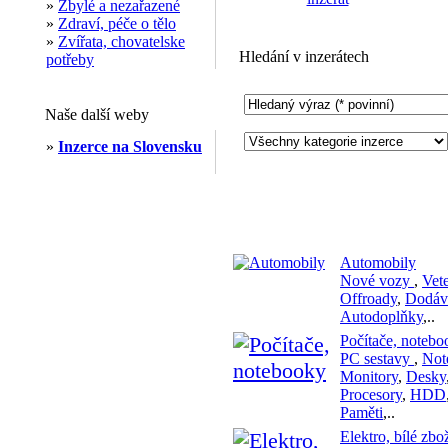
»
Zbylé a nezařazené
»
Zdraví, péče o tělo
»
Zvířata, chovatelske
Hledání v inzerátech
potřeby
Naše další weby
»
Inzerce na Slovensku
Automobily
Nové vozy
,
Vete
Offroady
,
Dodáv
Autodoplňky
,..
Počítače, notebo
PC sestavy
,
Not
Monitory
,
Desky
Procesory
,
HDD
Paměti
,..
Elektro, bílé zbo