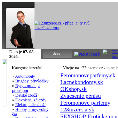
Dnes je
07. 08.
2026
.
Kategorie inzerátů
Vítejte na 123inzerce.cz
- to nejl
Feromonoveparfemy.sk
»
Automobily
»
Brigády, přivýdělky
Lacnekondomy.sk
»
Byty - prodej a
OKshop.sk
pronájom
Zvacsenie penisu
»
Dětské zboží
»
Dovolená, zájezdy
Feromonove parfemy
»
Elektro, bíle zboží
123inzercia.sk
»
Hobby, army, volný
čas
SEXSHOP-Eroticke po