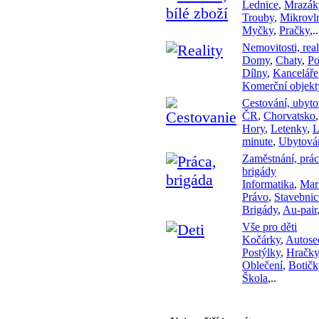
Lednice
,
Mrazák
Trouby
,
Mikrovl
Myčky
,
Pračky
,..
Nemovitosti, real
Domy
,
Chaty
,
P
Dílny
,
Kanceláře
Komerční objekt
Cestování, ubyto
ČR
,
Chorvatsko
Hory
,
Letenky
,
L
minute
,
Ubytová
Zaměstnání, prác
brigády
Informatika
,
Mar
Právo
,
Stavebnic
Brigády
,
Au-pair
Vše pro děti
Kočárky
,
Autose
Postýlky
,
Hračky
Oblečení
,
Botičk
Škola
,..