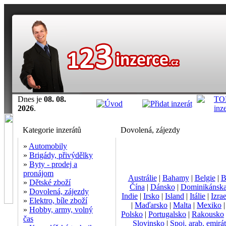
Dnes je
08. 08.
2026
.
Kategorie inzerátů
Dovolená, zájezdy
»
Automobily
»
Brigády, přivýdělky
»
Byty - prodej a
pronájom
Austrálie
|
Bahamy
|
Belgie
|
B
»
Dětské zboží
Čína
|
Dánsko
|
Dominikánska
»
Dovolená, zájezdy
Indie
|
Irsko
|
Island
|
Itálie
|
Izrae
»
Elektro, bíle zboží
|
Maďarsko
|
Malta
|
Mexiko
»
Hobby, army, volný
Polsko
|
Portugalsko
|
Rakousko
čas
Slovinsko
|
Spoj. arab. emirá