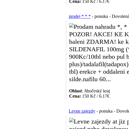
Cena:
150 Kč / 6.17€
prodej * * *
- ponuka - Dovolená
Prodam nahradu *, * (
POZOR! AKCE! KE 
baleni ZDARMA! ke kaz
SILDENAFIL 100mg (
900Kc/10tbl nebo pul b
plus)/tadalafil(tadapox
tbl) erekce + oddaleni 
silde.nafilu 60...
Oblast
: Jihočeský kraj
Cena:
150 Kč / 6.17€
Levne zajezdy
- ponuka - Dovole
Levne zajezdy at jiz 
zajezd nebo dovolenou 