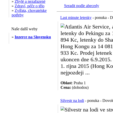
»
Zbylé a nezařazené
Seradit podle abecedy
»
Zdraví, péče o tělo
»
Zvířata, chovatelske
potřeby
Last minute letenky
- ponuka - D
Atlantis Air Service,
Naše další weby
letenky do Pekingu za 
»
Inzerce na Slovensku
894 Kc, letenky do Sha
Hong Kongu za 14 081 
933 Kc. Prodej letenek
ukoncen dne 6.9.2015. 
1. rijna 2015 (Hong Ko
nejpozdeji ...
Oblast
: Praha 1
Cena:
(dohodou)
Silvestr na lodi
- ponuka - Dovole
Silvestr na lodi ve 