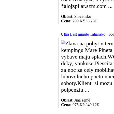
*alojzpilar.szm.com ...
Oblast
: Slovensko
Cena:
200 Kč / 8.23€
Ultra Last minute Taliansko
- pon
Zlava na pobyt v term
kempingu Mare Pineta 
vybave maju splach.WC,
deky, vankuse.Piescita
za noc za cely mobilh
lubovolneho poctu noc
soboty.Klienti si mozu 
polpenziu....
Oblast
: Jiná země
Cena:
975 Kč / 40.12€