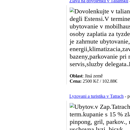
Zlava na dovolenku v Taliansku
Dovolenkujte v tali
degli Estensi.V termine
ubytovanie v mobilhaus
osoby zaplatia za tyz
je zahrnute ubytovanie
energii,klimatizacia,za
bazeny,parkovanie pri
servis,sluzby delegata.
Oblast
: Jiná země
Cena:
2500 Kč / 102.88€
Lyzovani a turistika v Tatrach
- p
Ubytov.v Zap.Tatrach
term.kupanie s 15 % z
pinpong, gril, parkov.,
uschovna lyzi, bicyk. 