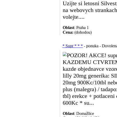
Uzijte si letosni Silves
na webovych strankach
volejte....
Oblast
: Praha 1
Cena:
(dohodou)
* Supr * * *
- ponuka - Dovolená
POZOR! AKCE! supr 
KAZDEMU CTVRTEMU
kazde objednavce vzor
lilly 20mg generika
20mg 900Kc/10tbl nebo 
plus (malegra) / tadap
tbl) erekce + potlaceni
600Kc * su...
Oblast
: Domažlice