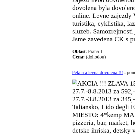
dovolena byla dovoleno
online. Levne zajezdy 
turistika, cyklistika, 
sluzeb. Samozrejmosti 
Jsme zavedena CK s prax
Oblast
: Praha 1
Cena:
(dohodou)
Pekna a levna dovolena !!!
- ponu
AKCIA !!! ZLAVA 
27.7.-8.8.2013 za 592,-
27.7.-3.8.2013 za 345
Taliansko, Lido degli 
MIESTO: 4*kemp MARE 
pizzeria, bar, market, h
detske ihriska, detsky 