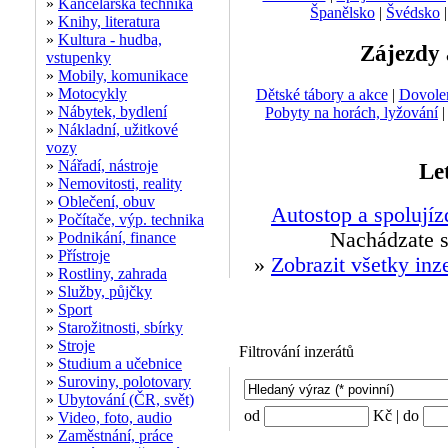
»
Kancelářská technika
Španělsko
|
Švédsko
»
Knihy, literatura
»
Kultura - hudba,
Zájezdy 
vstupenky
»
Mobily, komunikace
»
Motocykly
Dětské tábory a akce
|
Dovole
»
Nábytek, bydlení
Pobyty na horách, lyžování
»
Nákladní, užitkové
vozy
»
Nářadí, nástroje
Le
»
Nemovitosti, reality
»
Oblečení, obuv
Autostop a spolujíz
»
Počítače, výp. technika
Nachádzate s
»
Podnikání, finance
»
Přístroje
»
Zobrazit všetky inz
»
Rostliny, zahrada
»
Služby, půjčky
»
Sport
»
Starožitnosti, sbírky
»
Stroje
Filtrování inzerátů
»
Studium a učebnice
»
Suroviny, polotovary
»
Ubytování (ČR, svět)
od
Kč | do
»
Video, foto, audio
»
Zaměstnání, práce