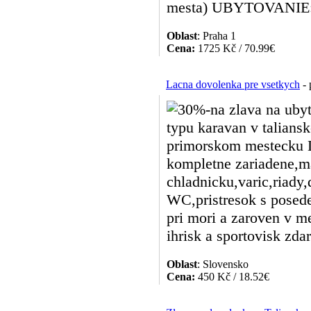
mesta) UBYTOVANIE: 
Oblast
: Praha 1
Cena:
1725 Kč / 70.99€
Lacna dovolenka pre vsetkych
- 
30%-na zlava na uby
typu karavan v talian
primorskom mestecku L
kompletne zariadene,m
chladnicku,varic,riady
WC,pristresok s pose
pri mori a zaroven v m
ihrisk a sportovisk zda
Oblast
: Slovensko
Cena:
450 Kč / 18.52€