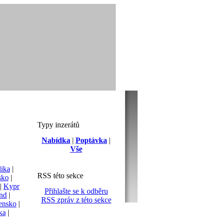
Typy inzerátů
Nabídka
|
Poptávka
|
Vše
lika
|
RSS této sekce
sko
|
|
Kypr
Přihlašte se k odběru
nd
|
RSS zpráv z této sekce
ensko
|
ka
|