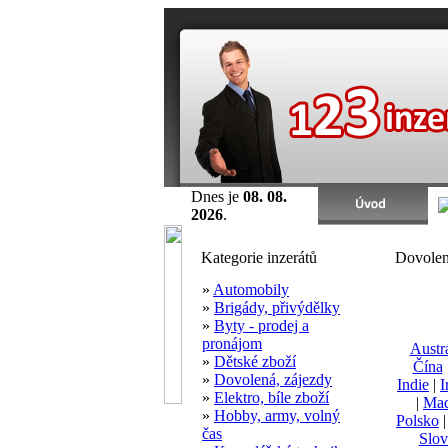
Dnes je
08. 08.
2026
.
Kategorie inzerátů
Dovolen
»
Automobily
»
Brigády, přivýdělky
»
Byty - prodej a
pronájom
Austrá
»
Dětské zboží
Čína
»
Dovolená, zájezdy
Indie
|
I
»
Elektro, bíle zboží
|
Maď
»
Hobby, army, volný
Polsko
čas
Slov