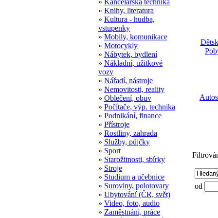
»
Kancelářská technika
»
Knihy, literatura
»
Kultura - hudba,
vstupenky
»
Mobily, komunikace
Dětsk
»
Motocykly
Poby
»
Nábytek, bydlení
»
Nákladní, užitkové
vozy
»
Nářadí, nástroje
»
Nemovitosti, reality
Autos
»
Oblečení, obuv
»
Počítače, výp. technika
»
Podnikání, finance
»
Přístroje
»
Rostliny, zahrada
»
Služby, půjčky
»
Sport
Filtrová
»
Starožitnosti, sbírky
»
Stroje
»
Studium a učebnice
»
Suroviny, polotovary
od
»
Ubytování (ČR, svět)
»
Video, foto, audio
»
Zaměstnání, práce