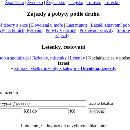
Španělsko
|
Švédsko
|
Švýcarsko
|
Thajsko
|
Tunisko
|
Turecko
|
Zájezdy a pobyty podle druhu
é tábory a akce
|
Dovolená u moře
|
Last minute
|
Lázně, zdravotní pob
ty na horách, lyžování
|
Pobyty v přírodě
|
Poznávací zájezdy
|
Sporto
zájezdy
|
Letenky, cestovaní
top a spolujízda
|
Jízdenky, místenky
|
Letenky
| Nachádzate sa v podse
Izrael
»
Zobrazit všetky inzeráty z kategórie
Dovolená, zájezdy
ní inzerátů
Kč | do
Kč
Lutujeme ,ziadny inzerat nevyhovuje hladaniu!