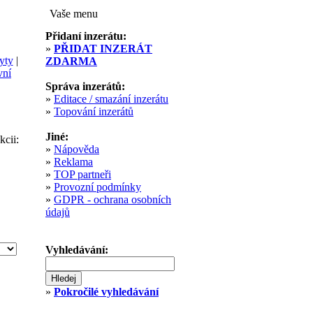
Vaše menu
Přidaní inzerátu:
»
PŘIDAT INZERÁT
yty
|
ZDARMA
vní
Správa inzerátů:
»
Editace / smazání inzerátu
»
Topování inzerátů
Jiné:
kcii:
»
Nápověda
»
Reklama
»
TOP partneři
»
Provozní podmínky
»
GDPR - ochrana osobních
údajů
Vyhledávání:
»
Pokročilé vyhledávání