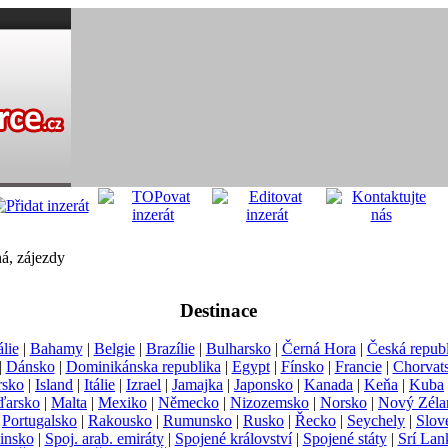
á, zájezdy
Destinace
lie
|
Bahamy
|
Belgie
|
Brazílie
|
Bulharsko
|
Černá Hora
|
Česká repub
|
Dánsko
|
Dominikánska republika
|
Egypt
|
Fínsko
|
Francie
|
Chorvat
rsko
|
Island
|
Itálie
|
Izrael
|
Jamajka
|
Japonsko
|
Kanada
|
Keňa
|
Kuba
arsko
|
Malta
|
Mexiko
|
Německo
|
Nizozemsko
|
Norsko
|
Nový Zéla
|
Portugalsko
|
Rakousko
|
Rumunsko
|
Rusko
|
Řecko
|
Seychely
|
Slov
insko
|
Spoj. arab. emiráty
|
Spojené království
|
Spojené státy
|
Srí Lan