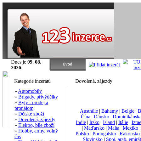
Dnes je
09. 08.
2026
.
Kategorie inzerátů
Dovolená, zájezdy
»
Automobily
»
Brigády, přivýdělky
»
Byty - prodej a
pronájom
Austrálie
|
Bahamy
|
Belgie
|
B
»
Dětské zboží
Čína
|
Dánsko
|
Dominikánska
»
Dovolená, zájezdy
Indie
|
Irsko
|
Island
|
Itálie
|
Izrae
»
Elektro, bíle zboží
|
Maďarsko
|
Malta
|
Mexiko
»
Hobby, army, volný
Polsko
|
Portugalsko
|
Rakousko
čas
Slovinsko
|
Spoj. arab. emirá