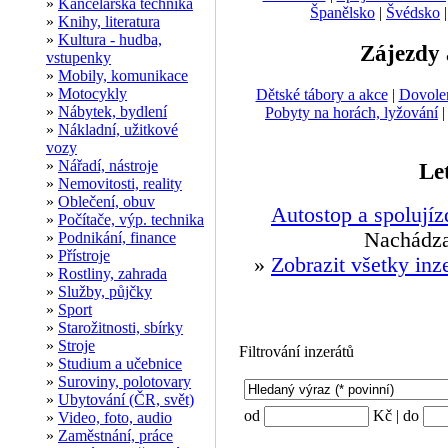
»
Kancelářská technika
Španělsko
|
Švédsko
»
Knihy, literatura
»
Kultura - hudba,
Zájezdy 
vstupenky
»
Mobily, komunikace
»
Motocykly
Dětské tábory a akce
|
Dovole
»
Nábytek, bydlení
Pobyty na horách, lyžování
»
Nákladní, užitkové
vozy
»
Nářadí, nástroje
Le
»
Nemovitosti, reality
»
Oblečení, obuv
Autostop a spolujíz
»
Počítače, výp. technika
Nachádza
»
Podnikání, finance
»
Přístroje
»
Zobrazit všetky inz
»
Rostliny, zahrada
»
Služby, půjčky
»
Sport
»
Starožitnosti, sbírky
»
Stroje
Filtrování inzerátů
»
Studium a učebnice
»
Suroviny, polotovary
»
Ubytování (ČR, svět)
od
Kč | do
»
Video, foto, audio
»
Zaměstnání, práce