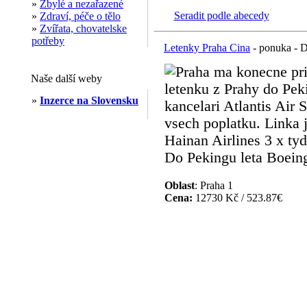
»
Zbylé a nezařazené
Seradit podle abecedy
»
Zdraví, péče o tělo
»
Zvířata, chovatelske
potřeby
Letenky Praha Cina
- ponuka - D
Praha ma konecne pri
Naše další weby
letenku z Prahy do Pek
»
Inzerce na Slovensku
kancelari Atlantis Air
vsech poplatku. Linka 
Hainan Airlines 3 x tyd
Do Pekingu leta Boeing
Oblast
: Praha 1
Cena:
12730 Kč / 523.87€