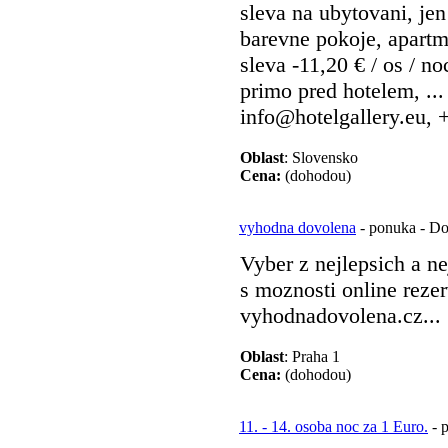
sleva na ubytovani, je
barevne pokoje, apart
sleva -11,20 € / os / no
primo pred hotelem, ...
info@hotelgallery.eu, 
Oblast
: Slovensko
Cena:
(dohodou)
vyhodna dovolena
- ponuka - Do
Vyber z nejlepsich a n
s moznosti online reze
vyhodnadovolena.cz...
Oblast
: Praha 1
Cena:
(dohodou)
11. - 14. osoba noc za 1 Euro.
- p