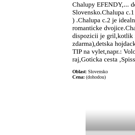
Chalupy EFENDY,... do
Slovensko.Chalupa c.1 
) .Chalupa c.2 je ideal
romanticke dvojice.Cha
dispozicii je gril,kotli
zdarma),detska hojdack
TIP na vylet,napr.: Vo
raj,Goticka cesta ,Spiss
Oblast
: Slovensko
Cena:
(dohodou)