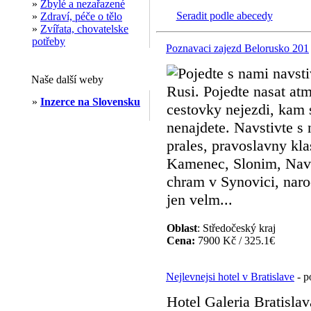
»
Zbylé a nezařazené
Seradit podle abecedy
»
Zdraví, péče o tělo
»
Zvířata, chovatelske
potřeby
Poznavaci zajezd Belorusko 201
Pojedte s nami navst
Naše další weby
Rusi. Pojedte nasat atm
»
Inzerce na Slovensku
cestovky nejezdi, kam 
nenajdete. Navstivte s
prales, pravoslavny kla
Kamenec, Slonim, Nava
chram v Synovici, naro
jen velm...
Oblast
: Středočeský kraj
Cena:
7900 Kč / 325.1€
Nejlevnejsi hotel v Bratislave
- p
Hotel Galeria Bratislav