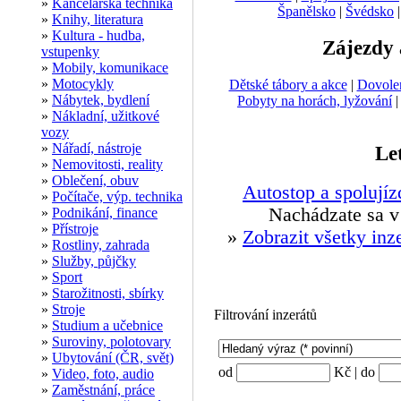
»
Kancelářská technika
Španělsko
|
Švédsko
»
Knihy, literatura
»
Kultura - hudba,
Zájezdy 
vstupenky
»
Mobily, komunikace
»
Motocykly
Dětské tábory a akce
|
Dovole
»
Nábytek, bydlení
Pobyty na horách, lyžování
»
Nákladní, užitkové
vozy
»
Nářadí, nástroje
Le
»
Nemovitosti, reality
»
Oblečení, obuv
Autostop a spolujíz
»
Počítače, výp. technika
Nachádzate sa v
»
Podnikání, finance
»
Přístroje
»
Zobrazit všetky inz
»
Rostliny, zahrada
»
Služby, půjčky
»
Sport
»
Starožitnosti, sbírky
»
Stroje
Filtrování inzerátů
»
Studium a učebnice
»
Suroviny, polotovary
»
Ubytování (ČR, svět)
od
Kč | do
»
Video, foto, audio
»
Zaměstnání, práce