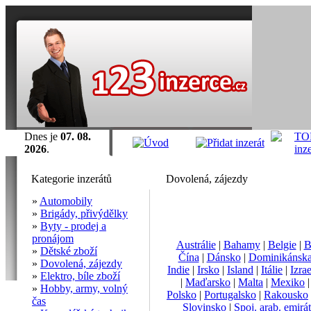
Dnes je
07. 08.
2026
.
Kategorie inzerátů
Dovolená, zájezdy
»
Automobily
»
Brigády, přivýdělky
»
Byty - prodej a
pronájom
Austrálie
|
Bahamy
|
Belgie
|
B
»
Dětské zboží
Čína
|
Dánsko
|
Dominikánska
»
Dovolená, zájezdy
Indie
|
Irsko
|
Island
|
Itálie
|
Izrae
»
Elektro, bíle zboží
|
Maďarsko
|
Malta
|
Mexiko
»
Hobby, army, volný
Polsko
|
Portugalsko
|
Rakousko
čas
Slovinsko
|
Spoj. arab. emirá