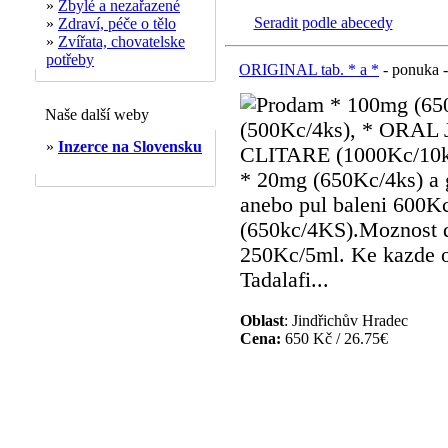
»
Zbylé a nezařazené
Seradit podle abecedy
»
Zdraví, péče o tělo
»
Zvířata, chovatelske
potřeby
ORIGINAL tab. * a *
- ponuka -
Prodam * 100mg (650
Naše další weby
(500Kc/4ks), * ORAL J
»
Inzerce na Slovensku
CLITARE (1000Kc/10ks
* 20mg (650Kc/4ks) a 
anebo pul baleni 600Kc
(650kc/4KS).Moznos
250Kc/5ml. Ke kazde ob
Tadalafi...
Oblast
: Jindřichův Hradec
Cena:
650 Kč / 26.75€