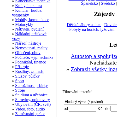
»
Kancelářská technika
Španělsko
|
Švédsko
»
Knihy, literatura
»
Kultura - hudba,
Zájezdy 
vstupenky
»
Mobily, komunikace
»
Motocykly
Dětské tábory a akce
|
Dovole
»
Nábytek, bydlení
Pobyty na horách, lyžování
»
Nákladní, užitkové
vozy
»
Nářadí, nástroje
Le
»
Nemovitosti, reality
»
Oblečení, obuv
Autostop a spolujíz
»
Počítače, výp. technika
Nachádzate 
»
Podnikání, finance
»
Přístroje
»
Zobrazit všetky inz
»
Rostliny, zahrada
»
Služby, půjčky
»
Sport
»
Starožitnosti, sbírky
»
Stroje
Filtrování inzerátů
»
Studium a učebnice
»
Suroviny, polotovary
»
Ubytování (ČR, svět)
od
Kč | do
»
Video, foto, audio
»
Zaměstnání, práce