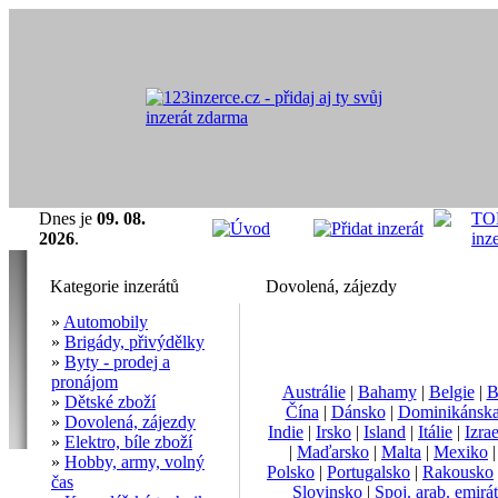
Dnes je
09. 08.
2026
.
Kategorie inzerátů
Dovolená, zájezdy
»
Automobily
»
Brigády, přivýdělky
»
Byty - prodej a
pronájom
Austrálie
|
Bahamy
|
Belgie
|
B
»
Dětské zboží
Čína
|
Dánsko
|
Dominikánska
»
Dovolená, zájezdy
Indie
|
Irsko
|
Island
|
Itálie
|
Izrae
»
Elektro, bíle zboží
|
Maďarsko
|
Malta
|
Mexiko
»
Hobby, army, volný
Polsko
|
Portugalsko
|
Rakousko
čas
Slovinsko
|
Spoj. arab. emirá