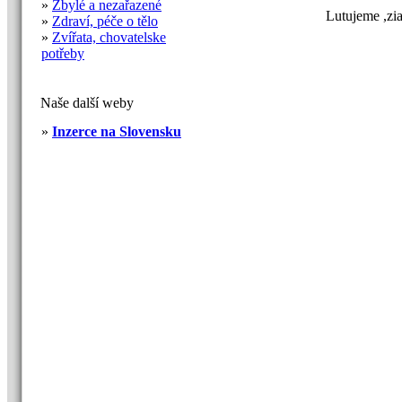
»
Zbylé a nezařazené
Lutujeme ,zi
»
Zdraví, péče o tělo
»
Zvířata, chovatelske
potřeby
Naše další weby
»
Inzerce na Slovensku