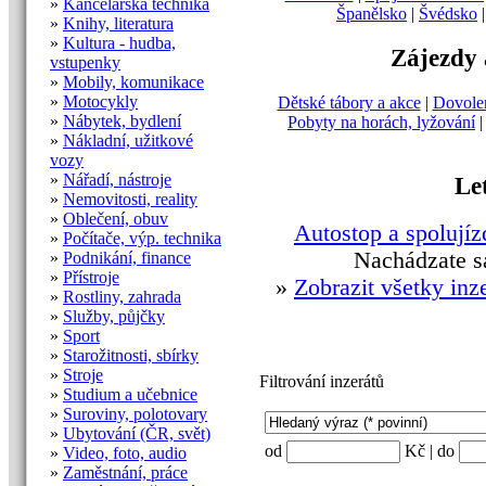
»
Kancelářská technika
Španělsko
|
Švédsko
»
Knihy, literatura
»
Kultura - hudba,
Zájezdy 
vstupenky
»
Mobily, komunikace
»
Motocykly
Dětské tábory a akce
|
Dovole
»
Nábytek, bydlení
Pobyty na horách, lyžování
»
Nákladní, užitkové
vozy
»
Nářadí, nástroje
Le
»
Nemovitosti, reality
»
Oblečení, obuv
Autostop a spolujíz
»
Počítače, výp. technika
Nachádzate s
»
Podnikání, finance
»
Přístroje
»
Zobrazit všetky inz
»
Rostliny, zahrada
»
Služby, půjčky
»
Sport
»
Starožitnosti, sbírky
»
Stroje
Filtrování inzerátů
»
Studium a učebnice
»
Suroviny, polotovary
»
Ubytování (ČR, svět)
od
Kč | do
»
Video, foto, audio
»
Zaměstnání, práce