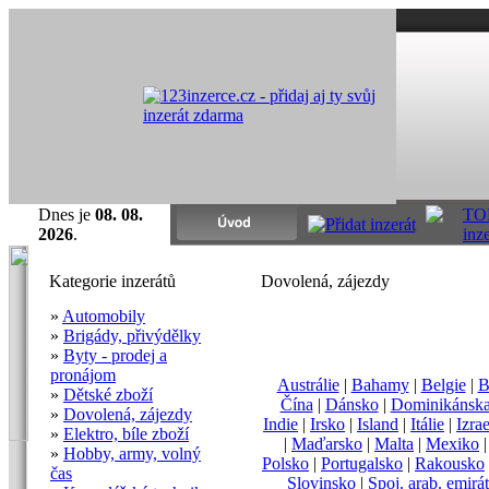
Dnes je
08. 08.
2026
.
Kategorie inzerátů
Dovolená, zájezdy
»
Automobily
»
Brigády, přivýdělky
»
Byty - prodej a
pronájom
Austrálie
|
Bahamy
|
Belgie
|
B
»
Dětské zboží
Čína
|
Dánsko
|
Dominikánska
»
Dovolená, zájezdy
Indie
|
Irsko
|
Island
|
Itálie
|
Izrae
»
Elektro, bíle zboží
|
Maďarsko
|
Malta
|
Mexiko
»
Hobby, army, volný
Polsko
|
Portugalsko
|
Rakousko
čas
Slovinsko
|
Spoj. arab. emirá