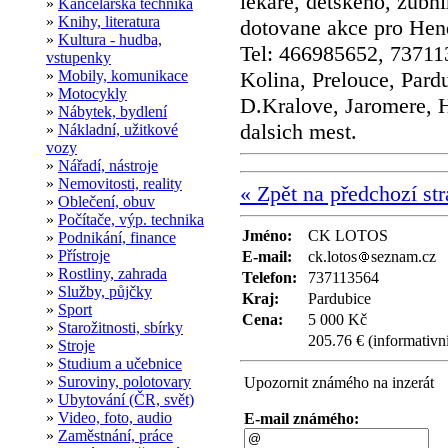
lekare, detskeho, zubni
»
Kancelářská technika
»
Knihy, literatura
dotovane akce pro Hend
»
Kultura - hudba,
Tel: 466985652, 73711
vstupenky
»
Mobily, komunikace
Kolina, Prelouce, Pardu
»
Motocykly
D.Kralove, Jaromere, 
»
Nábytek, bydlení
dalsich mest.
»
Nákladní, užitkové
vozy
»
Nářadí, nástroje
»
Nemovitosti, reality
« Zpět na předchozí st
»
Oblečení, obuv
»
Počítače, výp. technika
Jméno:
CK LOTOS
»
Podnikání, finance
»
Přístroje
E-mail:
ck.lotos
seznam.cz
»
Rostliny, zahrada
Telefon:
737113564
»
Služby, půjčky
Kraj:
Pardubice
»
Sport
Cena:
5 000 Kč
»
Starožitnosti, sbírky
205.76 € (informativn
»
Stroje
»
Studium a učebnice
»
Suroviny, polotovary
Upozornit známého na inzerát
»
Ubytování (ČR, svět)
»
Video, foto, audio
E-mail známého:
»
Zaměstnání, práce