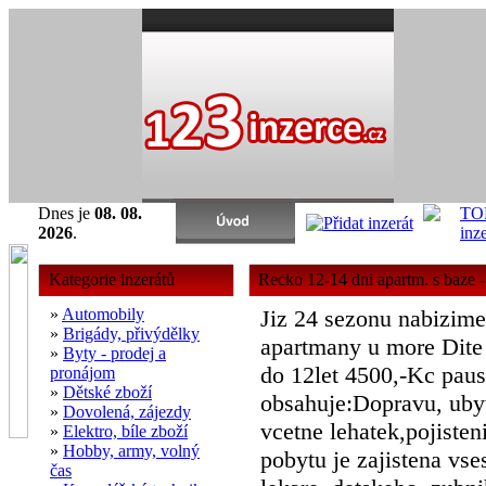
Dnes je
08. 08.
2026
.
Kategorie inzerátů
Recko 12-14 dni apartm. s baze
-
»
Automobily
Jiz 24 sezonu nabizim
»
Brigády, přivýdělky
apartmany u more Dite 
»
Byty - prodej a
do 12let 4500,-Kc paus
pronájom
»
Dětské zboží
obsahuje:Dopravu, ubyt
»
Dovolená, zájezdy
vcetne lehatek,pojiste
»
Elektro, bíle zboží
»
Hobby, army, volný
pobytu je zajistena vse
čas