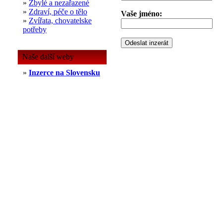
»
Zbylé a nezařazené
»
Zdraví, péče o tělo
Vaše jméno:
»
Zvířata, chovatelske
potřeby
Naše další weby
»
Inzerce na Slovensku