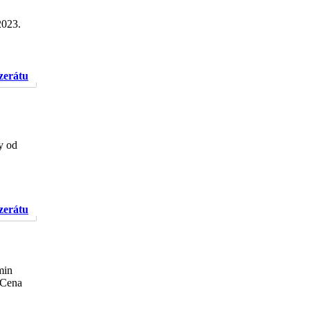
2023.
nzerátu
y od
nzerátu
min
 Cena