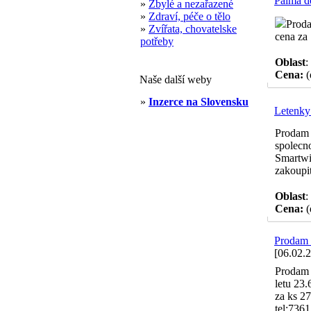
Palma d
»
Zbylé a nezařazené
»
Zdraví, péče o tělo
Proda
»
Zvířata, chovatelske
cena za 
potřeby
Oblast
:
Cena:
(
Naše další weby
»
Inzerce na Slovensku
Letenky
Prodam 
spolecno
Smartwi
zakoupit 
Oblast
:
Cena:
(
Prodam 
[06.02.
Prodam 
letu 23.
za ks 2
tel:7361