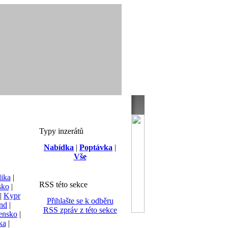
Typy inzerátů
Nabídka
|
Poptávka
|
Vše
lika
|
RSS této sekce
sko
|
|
Kypr
Přihlašte se k odběru
nd
|
RSS zpráv z této sekce
ensko
|
ka
|