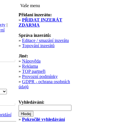
Vaše menu
Přidaní inzerátu:
»
PŘIDAT INZERÁT
yty
|
ZDARMA
vní
Správa inzerátů:
»
Editace / smazání inzerátu
»
Topování inzerátů
Jiné:
»
Nápověda
»
Reklama
»
TOP partneři
»
Provozní podmínky
»
GDPR - ochrana osobních
údajů
Vyhledávání:
pridání
»
Pokročilé vyhledávání