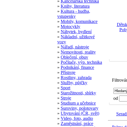
»
Kancelářská technika
»
Knihy, literatura
»
Kultura - hudba,
vstupenky
»
Mobily, komunikace
Dětsk
»
Motocykly
Poby
»
Nábytek, bydlení
»
Nákladní, užitkové
vozy
»
Nářadí, nástroje
»
Nemovitosti, reality
»
Oblečení, obuv
»
Počítače, výp. technika
»
Podnikání, finance
»
Přístroje
»
Rostliny, zahrada
Filtrová
»
Služby, půjčky
»
Sport
»
Starožitnosti, sbírky
»
Stroje
od
»
Studium a učebnice
»
Suroviny, polotovary
»
Ubytování (ČR, svět)
Serad
»
Video, foto, audio
»
Zaměstnání, práce