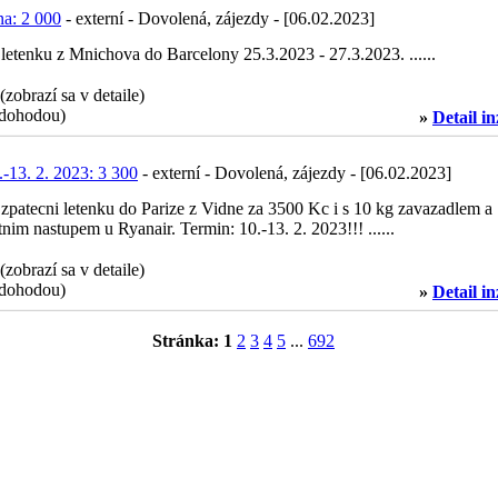
na: 2 000
- externí - Dovolená, zájezdy - [06.02.2023]
letenku z Mnichova do Barcelony 25.3.2023 - 27.3.2023. ......
 (zobrazí sa v detaile)
dohodou)
»
Detail i
.-13. 2. 2023: 3 300
- externí - Dovolená, zájezdy - [06.02.2023]
zpatecni letenku do Parize z Vidne za 3500 Kc i s 10 kg zavazadlem a
nim nastupem u Ryanair. Termin: 10.-13. 2. 2023!!! ......
 (zobrazí sa v detaile)
dohodou)
»
Detail i
Stránka:
1
2
3
4
5
...
692