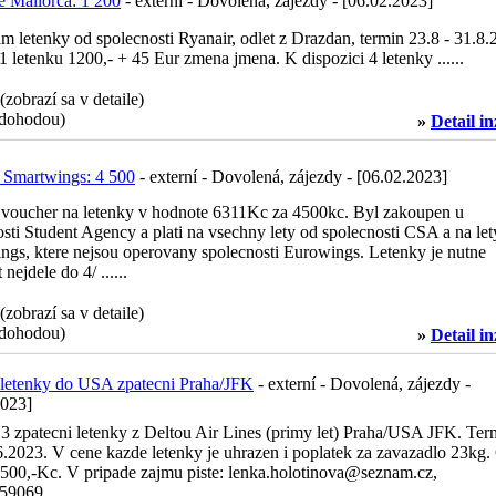
e Mallorca: 1 200
- externí - Dovolená, zájezdy - [06.02.2023]
m letenky od spolecnosti Ryanair, odlet z Drazdan, termin 23.8 - 31.8.
1 letenku 1200,- + 45 Eur zmena jmena. K dispozici 4 letenky ......
 (zobrazí sa v detaile)
dohodou)
»
Detail i
 Smartwings: 4 500
- externí - Dovolená, zájezdy - [06.02.2023]
voucher na letenky v hodnote 6311Kc za 4500kc. Byl zakoupen u
sti Student Agency a plati na vsechny lety od spolecnosti CSA a na let
ngs, ktere nejsou operovany spolecnosti Eurowings. Letenky je nutne
nejdele do 4/ ......
 (zobrazí sa v detaile)
dohodou)
»
Detail i
letenky do USA zpatecni Praha/JFK
- externí - Dovolená, zájezdy -
2023]
3 zpatecni letenky z Deltou Air Lines (primy let) Praha/USA JFK. Ter
6.2023. V cene kazde letenky je uhrazen i poplatek za zavazadlo 23kg.
7500,-Kc. V pripade zajmu piste: lenka.holotinova@seznam.cz,
59069 ......