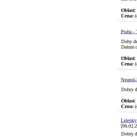
Oblast
:
Cena:
(
Praha -
Doby de
Datum od
Oblast
:
Cena:
(
Neapol-
Dobry de
Oblast
:
Cena:
(
Letenky
[06.02.
Dobry d