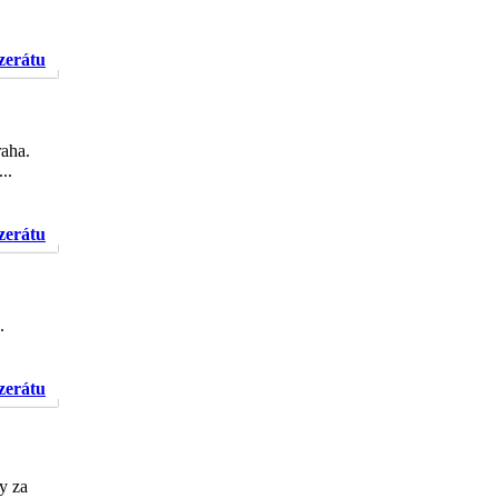
nzerátu
raha.
..
nzerátu
.
nzerátu
y za