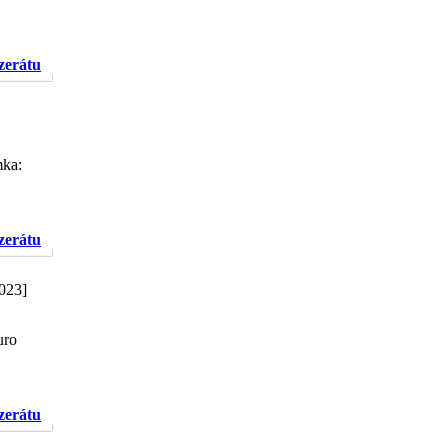
nzerátu
mka:
nzerátu
2023]
uro
nzerátu