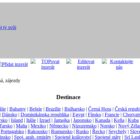
á, zájezdy
Destinace
lie
|
Bahamy
|
Belgie
|
Brazílie
|
Bulharsko
|
Černá Hora
|
Česká repub
|
Dánsko
|
Dominikánska republika
|
Egypt
|
Fínsko
|
Francie
|
Chorvat
rsko
|
Island
|
Itálie
|
Izrael
|
Jamajka
|
Japonsko
|
Kanada
|
Keňa
|
Kuba
arsko
|
Malta
|
Mexiko
|
Německo
|
Nizozemsko
|
Norsko
|
Nový Zéla
|
Portugalsko
|
Rakousko
|
Rumunsko
|
Rusko
|
Řecko
|
Seychely
|
Slov
insko
|
Spoj. arab. emiráty
|
Spojené království
|
Spojené státy
|
Srí Lan