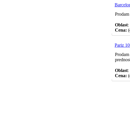
Barcelo
Prodam 
Oblast
:
Cena:
(
Pariz 10
Prodam 
prednost
Oblast
:
Cena:
(