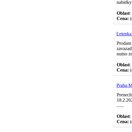
nabidky .
Oblast
:
Cena:
(
Letenka
Prodam 
zavazad
nutno zm
Oblast
:
Cena:
(
Praha-Ma
Prenech
18.2.20
......
Oblast
:
Cena:
(