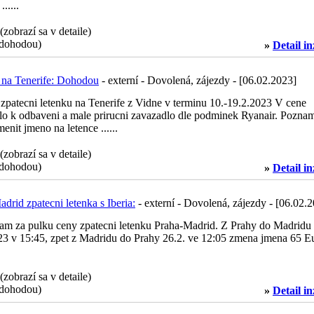
.....
 (zobrazí sa v detaile)
dohodou)
»
Detail i
 na Tenerife: Dohodou
- externí - Dovolená, zájezdy - [06.02.2023]
zpatecni letenku na Tenerife z Vidne v terminu 10.-19.2.2023 V cene
lo k odbaveni a male prirucni zavazadlo dle podminek Ryanair. Pozna
enit jmeno na letence ......
 (zobrazí sa v detaile)
dohodou)
»
Detail i
drid zpatecni letenka s Iberia:
- externí - Dovolená, zájezdy - [06.02.
am za pulku ceny zpatecni letenku Praha-Madrid. Z Prahy do Madridu
23 v 15:45, zpet z Madridu do Prahy 26.2. ve 12:05 zmena jmena 65 E
 (zobrazí sa v detaile)
dohodou)
»
Detail i