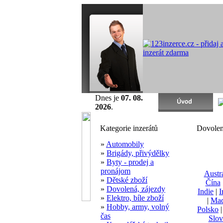
Dnes je
07. 08.
2026
.
Kategorie inzerátů
Dovolen
»
Automobily
»
Brigády, přivýdělky
»
Byty - prodej a
pronájom
Austrá
»
Dětské zboží
Čína
»
Dovolená, zájezdy
Indie
|
I
»
Elektro, bíle zboží
|
Maď
»
Hobby, army, volný
Polsko
čas
Slov