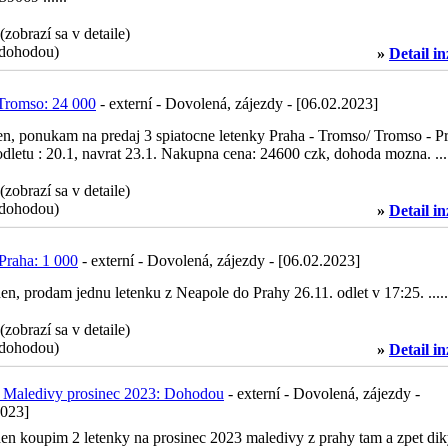
 (zobrazí sa v detaile)
dohodou)
»
Detail i
 Tromso: 24 000
- externí - Dovolená, zájezdy - [06.02.2023]
n, ponukam na predaj 3 spiatocne letenky Praha - Tromso/ Tromso - P
letu : 20.1, navrat 23.1. Nakupna cena: 24600 czk, dohoda mozna. ....
 (zobrazí sa v detaile)
dohodou)
»
Detail i
Praha: 1 000
- externí - Dovolená, zájezdy - [06.02.2023]
n, prodam jednu letenku z Neapole do Prahy 26.11. odlet v 17:25. .....
 (zobrazí sa v detaile)
dohodou)
»
Detail i
 Maledivy prosinec 2023: Dohodou
- externí - Dovolená, zájezdy -
2023]
en koupim 2 letenky na prosinec 2023 maledivy z prahy tam a zpet dik