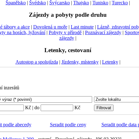
Španělsko
|
Švédsko
|
Švýcarsko
|
Thajsko
|
Tunisko
|
Turecko
|
Zájezdy a pobyty podle druhu
é tábory a akce
|
Dovolená u moře
|
Last minute
|
Lázně, zdravotní pob
ty na horách, lyžování
|
Pobyty v přírodě
|
Poznávací zájezdy
|
Sporto
zájezdy
|
Letenky, cestovaní
Autostop a spolujízda
|
Jízdenky, místenky
|
Letenky
|
ní inzerátů
Kč | do
Kč
it podle abecedy
Seradit podle ceny
Seradit podle data 